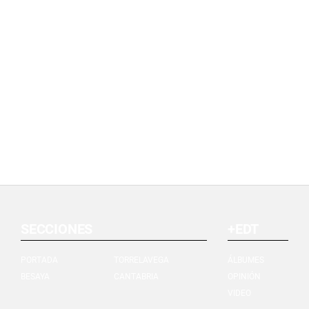
SECCIONES
+EDT
PORTADA
TORRELAVEGA
ÁLBUMES
BESAYA
CANTABRIA
OPINIÓN
VIDEO