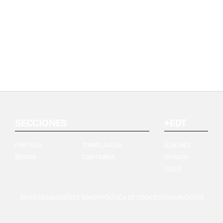
SECCIONES
+EDT
PORTADA
TORRELAVEGA
ÁLBUMES
BESAYA
CANTABRIA
OPINIÓN
VIDEO
AVISO LEGAL
QUIÉNES SOMOS
POLÍTICA DE COOKIES
COMUNICADOS