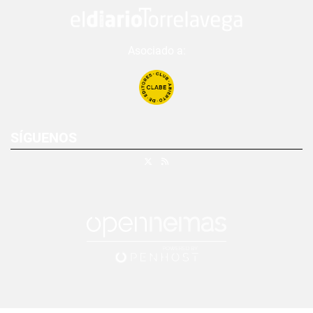
Asociado a:
SÍGUENOS
X
RSS