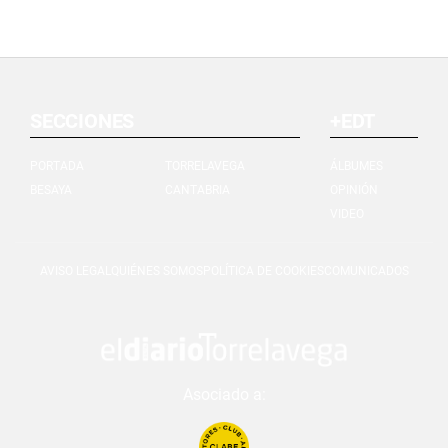
SECCIONES
+EDT
PORTADA
TORRELAVEGA
ÁLBUMES
BESAYA
CANTABRIA
OPINIÓN
VIDEO
AVISO LEGAL
QUIÉNES SOMOS
POLÍTICA DE COOKIES
COMUNICADOS
Asociado a: