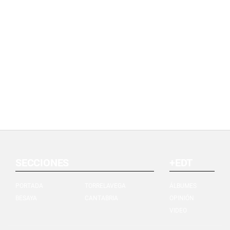
SECCIONES
+EDT
PORTADA
TORRELAVEGA
ÁLBUMES
BESAYA
CANTABRIA
OPINIÓN
VIDEO