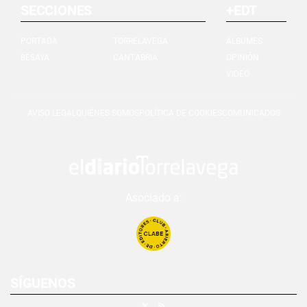
SECCIONES
+EDT
PORTADA
TORRELAVEGA
ÁLBUMES
BESAYA
CANTABRIA
OPINIÓN
VIDEO
AVISO LEGAL
QUIÉNES SOMOS
POLÍTICA DE COOKIES
COMUNICADOS
Asociado a:
SÍGUENOS
X
RSS