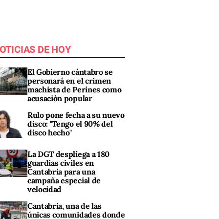
OTICIAS DE HOY
El Gobierno cántabro se
personará en el crimen
machista de Perines como
acusación popular
Rulo pone fecha a su nuevo
disco: "Tengo el 90% del
disco hecho"
La DGT despliega a 180
guardias civiles en
Cantabria para una
campaña especial de
velocidad
Cantabria, una de las
únicas comunidades donde