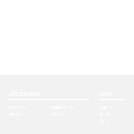
SECCIONES
+EDT
PORTADA
TORRELAVEGA
ÁLBUMES
BESAYA
CANTABRIA
OPINIÓN
VIDEO