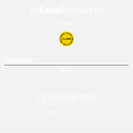
Asociado a:
SÍGUENOS
X
RSS