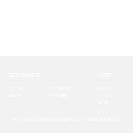
SECCIONES
+EDT
PORTADA
TORRELAVEGA
ÁLBUMES
BESAYA
CANTABRIA
OPINIÓN
VIDEO
AVISO LEGAL
QUIÉNES SOMOS
POLÍTICA DE COOKIES
COMUNICADOS