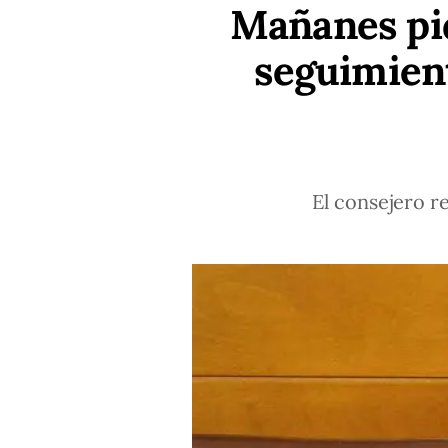
Mañanes pid
seguimient
El consejero r