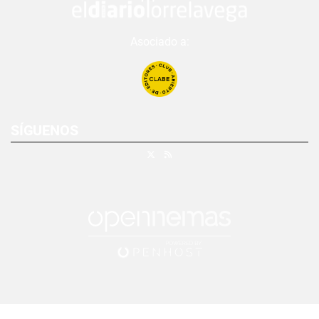
Asociado a:
SÍGUENOS
X
RSS