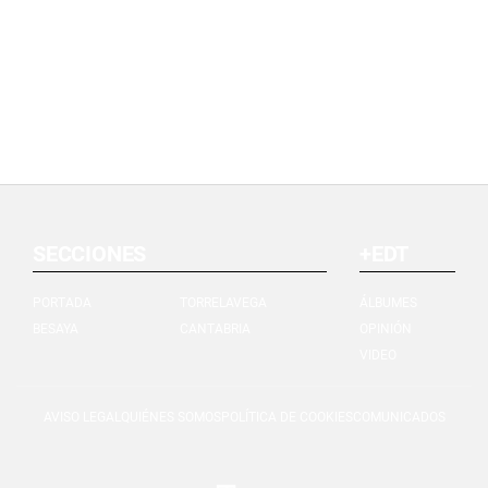
SECCIONES
+EDT
PORTADA
TORRELAVEGA
ÁLBUMES
BESAYA
CANTABRIA
OPINIÓN
VIDEO
AVISO LEGAL
QUIÉNES SOMOS
POLÍTICA DE COOKIES
COMUNICADOS