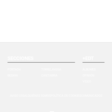
SECCIONES
+EDT
PORTADA
TORRELAVEGA
ÁLBUMES
BESAYA
CANTABRIA
OPINIÓN
VIDEO
AVISO LEGAL
QUIÉNES SOMOS
POLÍTICA DE COOKIES
COMUNICADOS