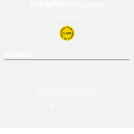
Asociado a:
SÍGUENOS
X
RSS