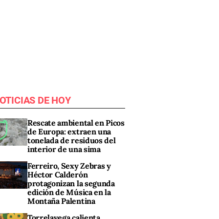
OTICIAS DE HOY
Rescate ambiental en Picos
de Europa: extraen una
tonelada de residuos del
interior de una sima
Ferreiro, Sexy Zebras y
Héctor Calderón
protagonizan la segunda
edición de Música en la
Montaña Palentina
Torrelavega calienta