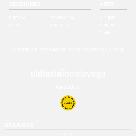
SECCIONES
+EDT
PORTADA
TORRELAVEGA
ÁLBUMES
BESAYA
CANTABRIA
OPINIÓN
VIDEO
AVISO LEGAL
QUIÉNES SOMOS
POLÍTICA DE COOKIES
COMUNICADOS
Asociado a:
SÍGUENOS
X
RSS