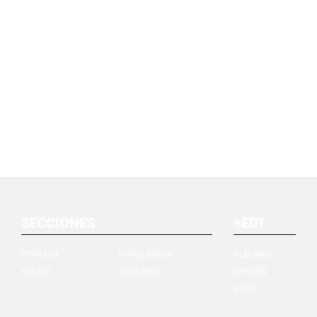
SECCIONES
+EDT
PORTADA
TORRELAVEGA
ÁLBUMES
BESAYA
CANTABRIA
OPINIÓN
VIDEO