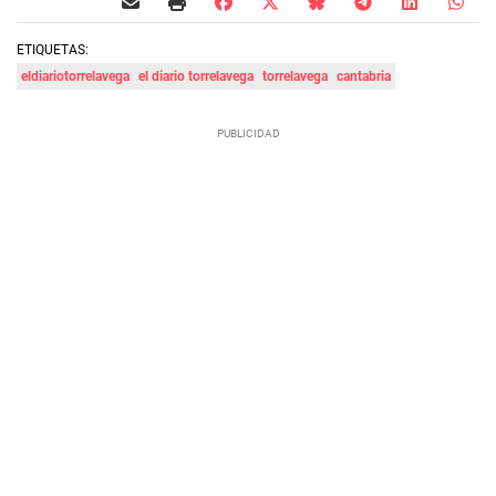
ETIQUETAS:
eldiariotorrelavega
el diario torrelavega
torrelavega
cantabria