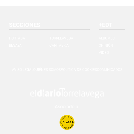
SECCIONES
+EDT
PORTADA
TORRELAVEGA
ÁLBUMES
BESAYA
CANTABRIA
OPINIÓN
VIDEO
AVISO LEGAL
QUIÉNES SOMOS
POLÍTICA DE COOKIES
COMUNICADOS
Asociado a: