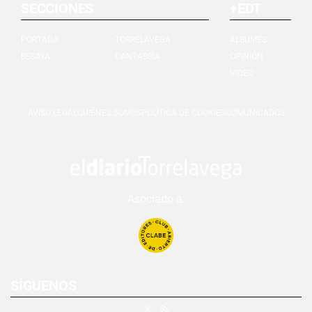
SECCIONES
+EDT
PORTADA
TORRELAVEGA
ÁLBUMES
BESAYA
CANTABRIA
OPINIÓN
VIDEO
AVISO LEGAL
QUIÉNES SOMOS
POLÍTICA DE COOKIES
COMUNICADOS
Asociado a:
SÍGUENOS
X
RSS