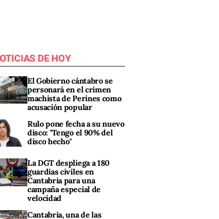
OTICIAS DE HOY
El Gobierno cántabro se
personará en el crimen
machista de Perines como
acusación popular
Rulo pone fecha a su nuevo
disco: "Tengo el 90% del
disco hecho"
La DGT despliega a 180
guardias civiles en
Cantabria para una
campaña especial de
velocidad
Cantabria, una de las