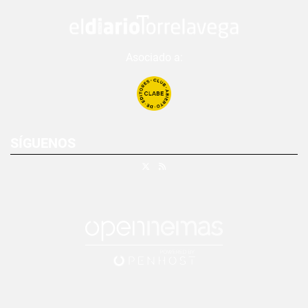
Asociado a:
SÍGUENOS
X
RSS