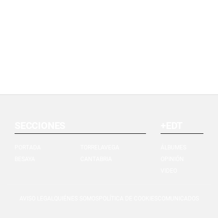
SECCIONES
+EDT
PORTADA
TORRELAVEGA
ÁLBUMES
BESAYA
CANTABRIA
OPINIÓN
VIDEO
AVISO LEGAL
QUIÉNES SOMOS
POLÍTICA DE COOKIES
COMUNICADOS