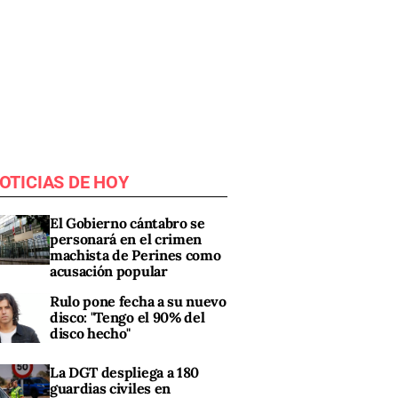
OTICIAS DE HOY
El Gobierno cántabro se
personará en el crimen
machista de Perines como
acusación popular
Rulo pone fecha a su nuevo
disco: "Tengo el 90% del
disco hecho"
La DGT despliega a 180
guardias civiles en