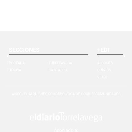
SECCIONES
+EDT
PORTADA
TORRELAVEGA
ÁLBUMES
BESAYA
CANTABRIA
OPINIÓN
VIDEO
AVISO LEGAL
QUIÉNES SOMOS
POLÍTICA DE COOKIES
COMUNICADOS
Asociado a: