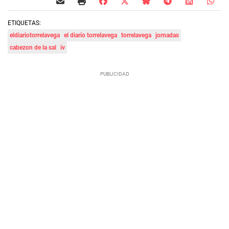
ETIQUETAS:
eldiariotorrelavega
el diario torrelavega
torrelavega
jornadas
cabezon de la sal
iv