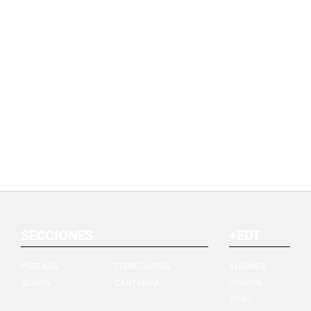
SECCIONES
+EDT
PORTADA
TORRELAVEGA
ÁLBUMES
BESAYA
CANTABRIA
OPINIÓN
VIDEO