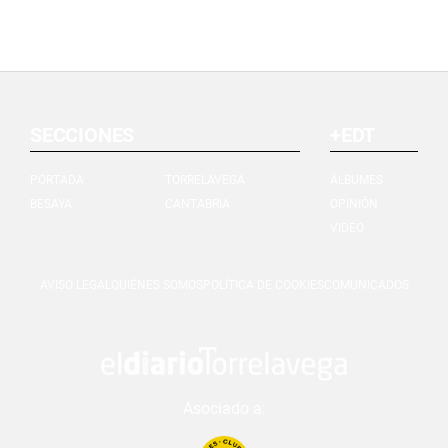
SECCIONES
+EDT
PORTADA
TORRELAVEGA
ÁLBUMES
BESAYA
CANTABRIA
OPINIÓN
VIDEO
AVISO LEGAL
QUIÉNES SOMOS
POLÍTICA DE COOKIES
COMUNICADOS
Asociado a: